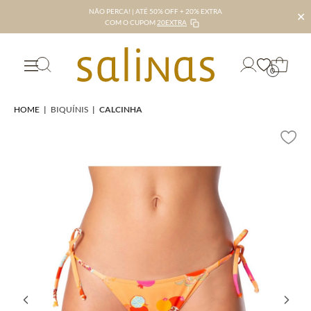
NÃO PERCA! | ATÉ 50% OFF + 20% EXTRA
✕
COM O CUPOM
20EXTRA
0
HOME
|
BIQUÍNIS
|
CALCINHA