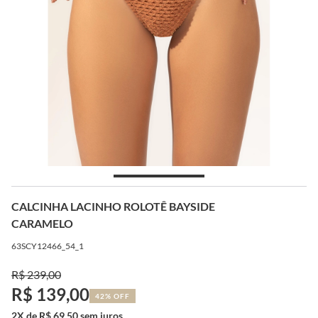
CALCINHA LACINHO ROLOTÊ BAYSIDE
CARAMELO
63SCY12466_54_1
R$ 239,00
R$ 139,00
42% OFF
2X de R$ 69,50 sem juros