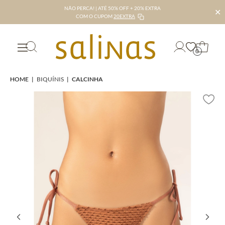
NÃO PERCA! | ATÉ 50% OFF + 20% EXTRA
✕
COM O CUPOM
20EXTRA
0
HOME
|
BIQUÍNIS
|
CALCINHA