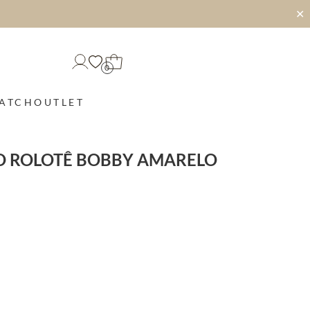
✕
0
MATCH
OUTLET
O ROLOTÊ BOBBY AMARELO