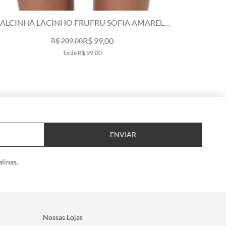
CALCINHA LACINHO JUNTO BOBBY AMARELO
CALCI
MANTEIGA
R$ 139,00
R$ 229,00
2x de R$ 69,50
ENVIAR
linas.
Nossas Lojas