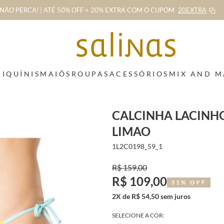
NÃO PERCA! | ATÉ 50% OFF + 20% EXTRA
COM O CUPOM
20EXTRA
BIQUÍNIS
MAIÔS
ROUPAS
ACESSÓRIOS
MIX AND 
CALCINHA LACINH
LIMAO
1L2C0198_59_1
R$ 159,00
R$ 109,00
31% OFF
2X de R$ 54,50 sem juros
SELECIONE A COR: