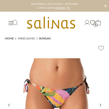
NÃO PERCA! | ATÉ 50% OFF + 20% EXTRA
✕
COM O CUPOM
20EXTRA
0
HOME
|
MASCULINO
|
SUNGAS