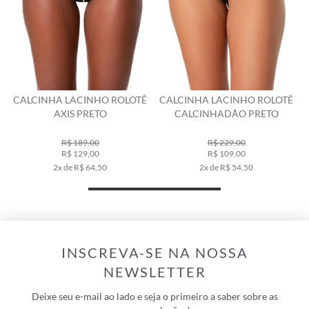
Ê
CALCINHA LACINHO ROLOTÊ
CALCINHA LACINHO ROLOTÊ
CALCINHADÃO PRETO
CLÁSSICOS PRETO
R$ 229,00
R$ 109,00
R$ 219,00
2x de R$ 54,50
4x de R$ 54,75
INSCREVA-SE NA NOSSA
NEWSLETTER
Deixe seu e-mail ao lado e seja o primeiro a saber sobre as