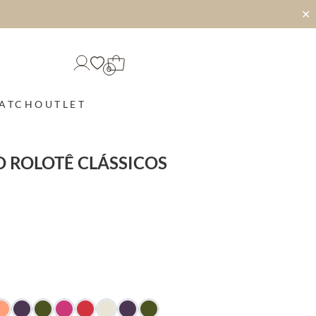
✕
0
MATCH
OUTLET
 ROLOTÊ CLÁSSICOS