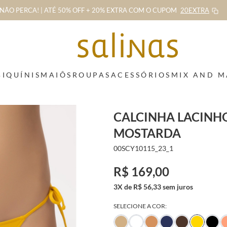
NÃO PERCA! | ATÉ 50% OFF + 20% EXTRA
COM O CUPOM
20EXTRA
BIQUÍNIS
MAIÔS
ROUPAS
ACESSÓRIOS
MIX AND 
CALCINHA LACINHO
MOSTARDA
00SCY10115_23_1
R$ 169,00
3X de R$ 56,33 sem juros
SELECIONE A COR: