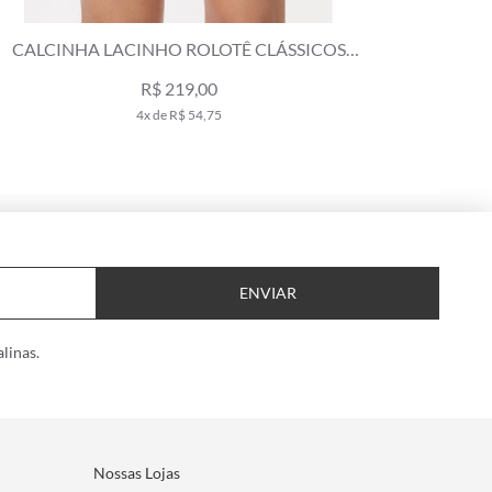
CALCINHA LACINHO ROLOTÊ CLÁSSICOS
CALCINHA
BERINGELA
R$ 219,00
4x de R$ 54,75
ENVIAR
linas.
Nossas Lojas