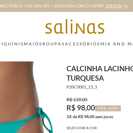
NÃO PERCA! | ATÉ 50% OFF + 20% EXTRA
COM O CUPOM
20EXTRA
BIQUÍNIS
MAIÔS
ROUPAS
ACESSÓRIOS
MIX AND 
CALCINHA LACINHO
TURQUESA
P20C0001_13_3
R$ 139,00
R$ 98,00
29% OFF
1X de R$ 98,00 sem juros
SELECIONE A COR: