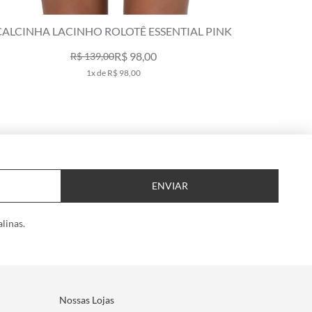
CALCINHA LACINHO ROLOTÊ ESSENTIAL PINK
CALCINH
R$ 98,00
R$ 139,00
1x de R$ 98,00
ENVIAR
linas.
Nossas Lojas