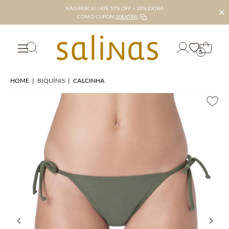
NÃO PERCA! | ATÉ 50% OFF + 20% EXTRA
✕
COM O CUPOM
20EXTRA
0
HOME
|
BIQUÍNIS
|
CALCINHA