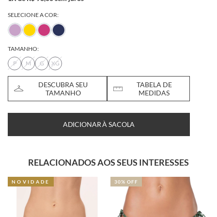
SELECIONE A COR:
TAMANHO:
P
M
G
XG
DESCUBRA SEU
TABELA DE
TAMANHO
MEDIDAS
ADICIONAR À SACOLA
RELACIONADOS AOS SEUS INTERESSES
NOVIDADE
30% OFF