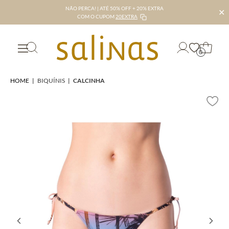
NÃO PERCA! | ATÉ 50% OFF + 20% EXTRA
✕
COM O CUPOM
20EXTRA
0
HOME
|
BIQUÍNIS
|
CALCINHA