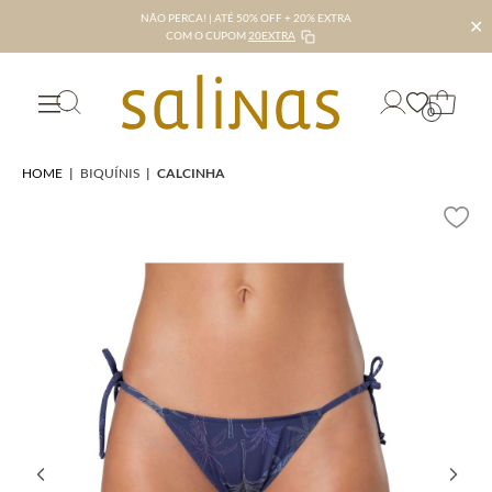
NÃO PERCA! | ATÉ 50% OFF + 20% EXTRA
✕
COM O CUPOM
20EXTRA
0
HOME
|
BIQUÍNIS
|
CALCINHA