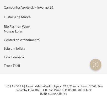
Campanha Aprés-ski - Inverno 26
Historia da Marca
Rio Fashion Week
Nossas Lojas
Central de Atendimento
Seja um lojista
Fale Conosco
Troca Fácil
INBRANDS S.A | Avenida Maria Coelho Aguiar, 215, 2º andar, bloco C/E/G, Piso
Panamby, lojas 102, I, J, K - São Paulo CEP: 05804-900 | CNPJ:
09.054.385/0001-44
DESENVOLVIDO POR
TECNOLOGIA