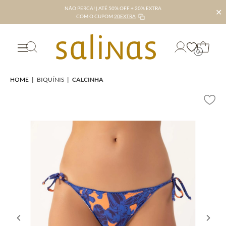
NÃO PERCA! | ATÉ 50% OFF + 20% EXTRA
✕
COM O CUPOM
20EXTRA
0
HOME
|
BIQUÍNIS
|
CALCINHA