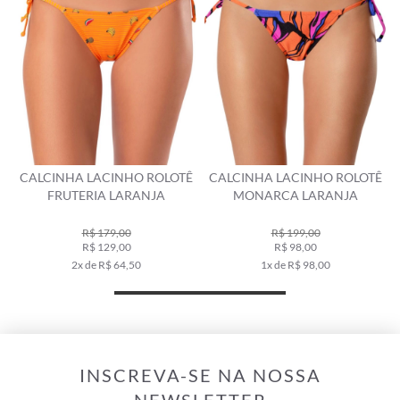
Ê
CALCINHA LACINHO ROLOTÊ
CALCINHA LACINHO ROLOTÊ
FRUTERIA LARANJA
MONARCA LARANJA
R$ 179,00
R$ 199,00
R$ 129,00
R$ 98,00
2x de R$ 64,50
1x de R$ 98,00
INSCREVA-SE NA NOSSA