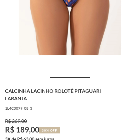
CALCINHA LACINHO ROLOTÊ PITAGUARI
LARANJA
1L4C0079_08_3
R$ 269,00
R$ 189,00
30% OFF
3X de R$ 63,00 sem juros