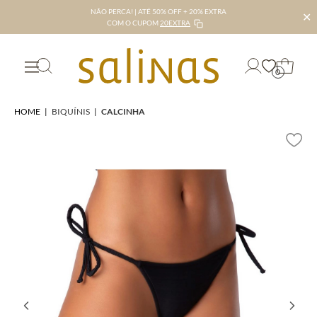
NÃO PERCA! | ATÉ 50% OFF + 20% EXTRA
✕
COM O CUPOM
20EXTRA
0
HOME
|
BIQUÍNIS
|
CALCINHA