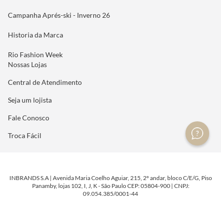
Campanha Aprés-ski - Inverno 26
Historia da Marca
Rio Fashion Week
Nossas Lojas
Central de Atendimento
Seja um lojista
Fale Conosco
Troca Fácil
INBRANDS S.A | Avenida Maria Coelho Aguiar, 215, 2º andar, bloco C/E/G, Piso
Panamby, lojas 102, I, J, K - São Paulo CEP: 05804-900 | CNPJ:
09.054.385/0001-44
DESENVOLVIDO POR
TECNOLOGIA