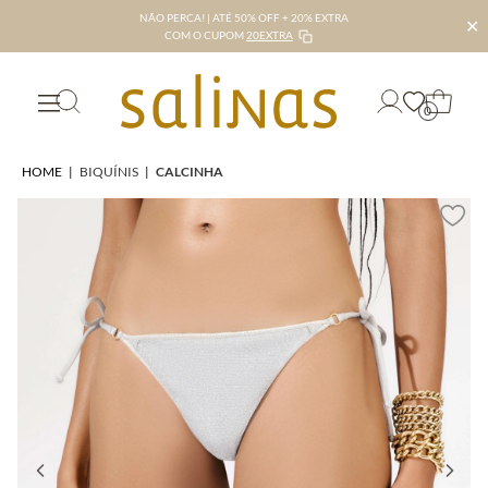
NÃO PERCA! | ATÉ 50% OFF + 20% EXTRA
✕
COM O CUPOM
20EXTRA
0
HOME
|
BIQUÍNIS
|
CALCINHA