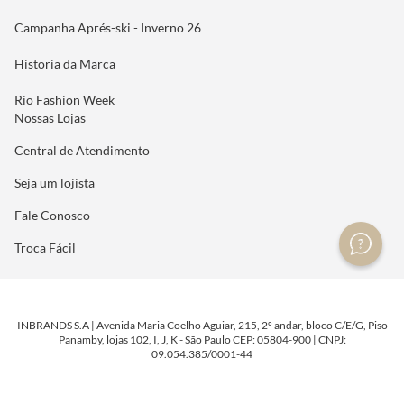
Campanha Aprés-ski - Inverno 26
Historia da Marca
Rio Fashion Week
Nossas Lojas
Central de Atendimento
Seja um lojista
Fale Conosco
Troca Fácil
INBRANDS S.A | Avenida Maria Coelho Aguiar, 215, 2º andar, bloco C/E/G, Piso
Panamby, lojas 102, I, J, K - São Paulo CEP: 05804-900 | CNPJ:
09.054.385/0001-44
DESENVOLVIDO POR
TECNOLOGIA