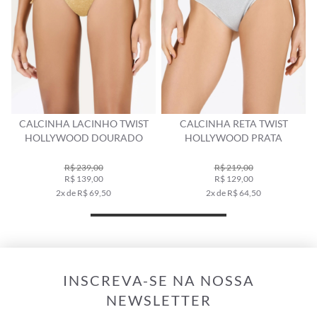
TWIST
CALCINHA RETA TWIST
CALCINHA LACINHO UP M
RADO
HOLLYWOOD PRATA
TWIST PALM SPRINGS
NATURAL
R$ 219,00
R$ 259,00
R$ 129,00
R$ 129,00
2x de R$ 64,50
2x de R$ 64,50
INSCREVA-SE NA NOSSA
NEWSLETTER