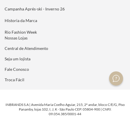
Campanha Aprés-ski - Inverno 26
Historia da Marca
Rio Fashion Week
Nossas Lojas
Central de Atendimento
Seja um lojista
Fale Conosco
Troca Fácil
INBRANDS S.A | Avenida Maria Coelho Aguiar, 215, 2º andar, bloco C/E/G, Piso
Panamby, lojas 102, I, J, K - São Paulo CEP: 05804-900 | CNPJ:
09.054.385/0001-44
DESENVOLVIDO POR
TECNOLOGIA