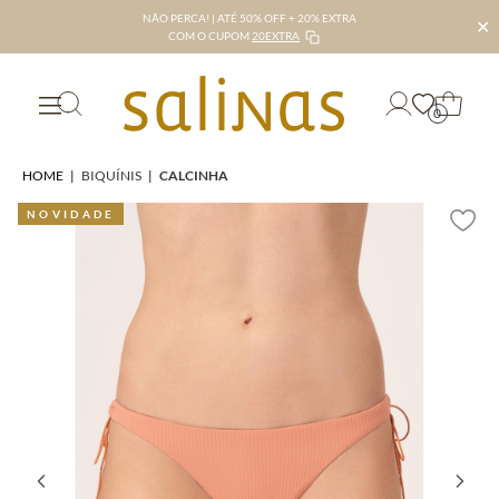
NÃO PERCA! | ATÉ 50% OFF + 20% EXTRA
✕
COM O CUPOM
20EXTRA
0
HOME
|
BIQUÍNIS
|
CALCINHA
NOVIDADE