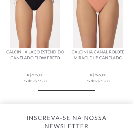
O
CALCINHA CANAL ROLOTÊ
CALCINHA FRANZIDA
MIRACLE UP CANELADO
COMFORT CANELADO FLOW
FLOW SALMAO
SALMAO
R$ 269,00
R$ 269,00
5x de R$ 53,80
5x de R$ 53,80
INSCREVA-SE NA NOSSA
NEWSLETTER