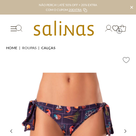
NÃO PERCA! | ATÉ 50% OFF + 20% EXTRA
✕
COM O CUPOM
20EXTRA
0
HOME
|
ROUPAS
|
CALÇAS