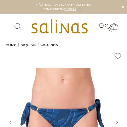
NÃO PERCA! | ATÉ 50% OFF + 20% EXTRA
✕
COM O CUPOM
20EXTRA
0
HOME
|
BIQUÍNIS
|
CALCINHA