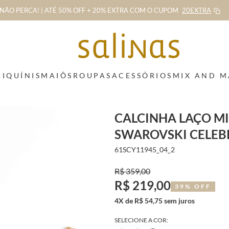
NÃO PERCA! | ATÉ 50% OFF + 20% EXTRA
COM O CUPOM
20EXTRA
BIQUÍNIS
MAIÔS
ROUPAS
ACESSÓRIOS
MIX AND 
CALCINHA LAÇO MI
SWAROVSKI CELEB
61SCY11945_04_2
R$ 359,00
R$ 219,00
39% OFF
4X de R$ 54,75 sem juros
SELECIONE A COR: