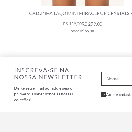
YSTALS BY
CALCINHA LAÇO MINI UP CRYSTALS BY
HITE
SWAROVSKI AREIA
R$ 339,00
R$ 419,00
6x de R$ 56,50
INSCREVA-SE NA
NOSSA NEWSLETTER
Deixe seu e-mail ao lado e seja o
primeiro a saber sobre as nossas
Ao me cadastr
coleções!