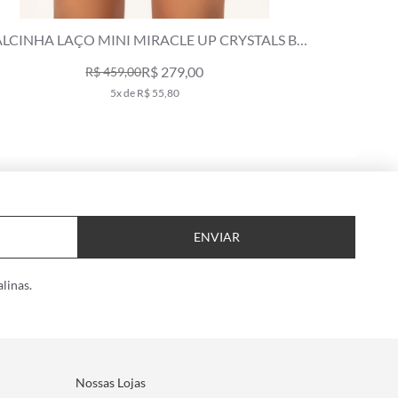
LCINHA LAÇO MINI MIRACLE UP CRYSTALS BY
CALC
SWAROVSKI CELEBRATE OFF WHITE
S
R$ 279,00
R$ 459,00
5x de R$ 55,80
ENVIAR
linas.
Nossas Lojas