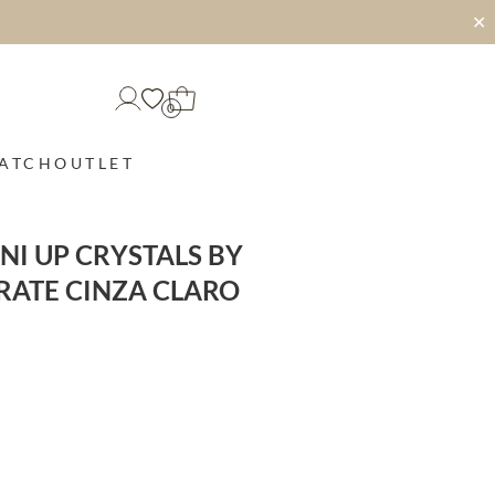
✕
0
MATCH
OUTLET
NI UP CRYSTALS BY
RATE CINZA CLARO