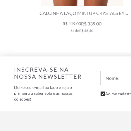
YSTALS BY
CALCINHA LAÇO MINI UP CRYSTALS BY
 CLARO
SWAROVSKI CINZA CLARO
R$ 339,00
R$ 419,00
6x de R$ 56,50
INSCREVA-SE NA
NOSSA NEWSLETTER
Deixe seu e-mail ao lado e seja o
primeiro a saber sobre as nossas
Ao me cadastr
coleções!