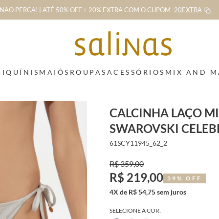
NÃO PERCA! | ATÉ 50% OFF + 20% EXTRA
COM O CUPOM
20EXTRA
BIQUÍNIS
MAIÔS
ROUPAS
ACESSÓRIOS
MIX AND 
CALCINHA LAÇO MI
SWAROVSKI CELEB
61SCY11945_62_2
R$ 359,00
R$ 219,00
39% OFF
4X de R$ 54,75 sem juros
SELECIONE A COR: