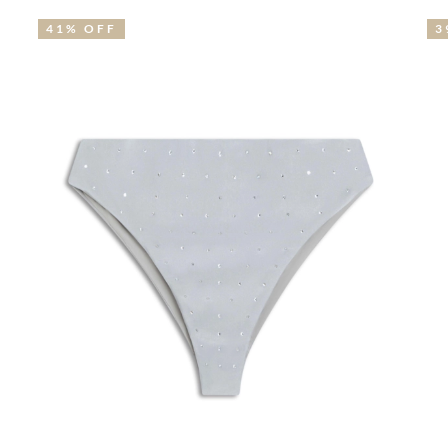
41% OFF
3