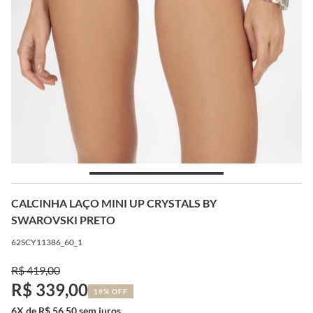
CALCINHA LAÇO MINI UP CRYSTALS BY
SWAROVSKI PRETO
62SCY11386_60_1
R$ 419,00
R$ 339,00
19% OFF
6X de R$ 56,50 sem juros