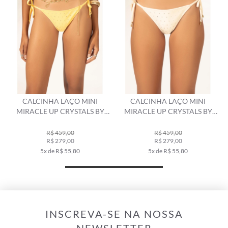
CALCINHA LAÇO MINI
CALCINHA LAÇO MINI
MIRACLE UP CRYSTALS BY
MIRACLE UP CRYSTALS BY
SWAROVSKI CELEBRATE
SWAROVSKI CELEBRATE OFF
AMARELO CLARO
WHITE
R$ 459,00
R$ 459,00
R$ 279,00
R$ 279,00
5x de R$ 55,80
5x de R$ 55,80
INSCREVA-SE NA NOSSA