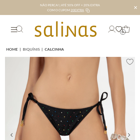
NÃO PERCA! | ATÉ 50% OFF + 20% EXTRA
✕
COM O CUPOM
20EXTRA
0
HOME
|
BIQUÍNIS
|
CALCINHA