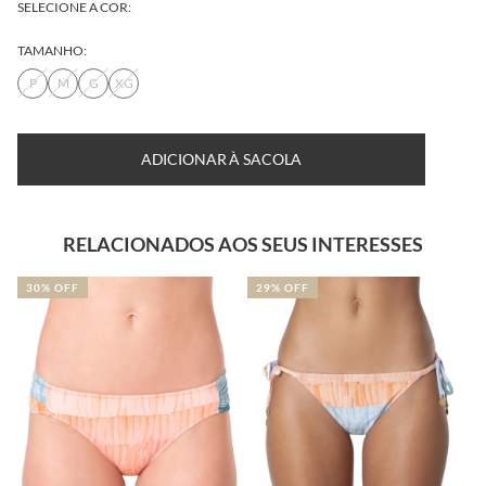
SELECIONE A COR:
TAMANHO:
P
M
G
XG
ADICIONAR À SACOLA
RELACIONADOS AOS SEUS INTERESSES
30% OFF
29% OFF
30