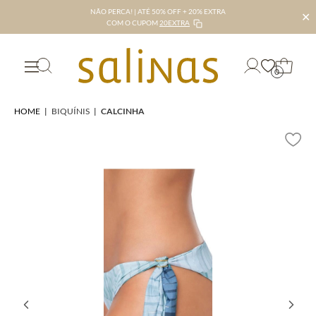
NÃO PERCA! | ATÉ 50% OFF + 20% EXTRA
✕
COM O CUPOM
20EXTRA
0
HOME
|
BIQUÍNIS
|
CALCINHA