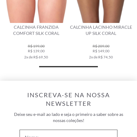
CALCINHA FRANZIDA
CALCINHA LACINHO MIRACLE
CA
COMFORT SILK CORAL
UP SILK CORAL
R$ 199,00
R$ 209,00
R$ 139,00
R$ 149,00
2x de R$ 69,50
2x de R$ 74,50
INSCREVA-SE NA NOSSA
NEWSLETTER
Deixe seu e-mail ao lado e seja o primeiro a saber sobre as
nossas coleções!