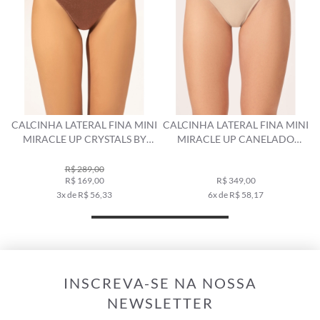
CALCINHA LATERAL FINA MINI
CALCINHA LATERAL FINA MINI
C
MIRACLE UP CRYSTALS BY
MIRACLE UP CANELADO
SWAROVSKI LUMIER MARROM
SCULPT AREIA
R$ 289,00
R$ 169,00
R$ 349,00
3x de R$ 56,33
6x de R$ 58,17
INSCREVA-SE NA NOSSA
NEWSLETTER