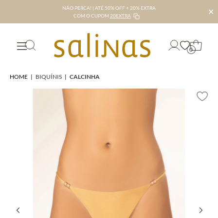
NÃO PERCA! | ATÉ 50% OFF + 20% EXTRA
✕
COM O CUPOM
20EXTRA
0
HOME
|
BIQUÍNIS
|
CALCINHA