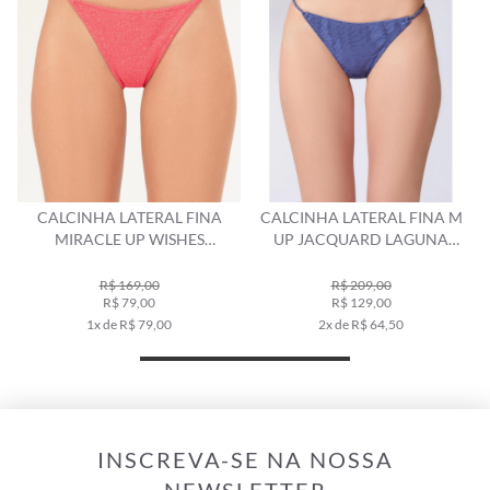
CALCINHA LATERAL FINA
CALCINHA LATERAL FINA M
C
MIRACLE UP WISHES
UP JACQUARD LAGUNA
VERMELHO
PURPLE BLUE
R$ 169,00
R$ 209,00
R$ 79,00
R$ 129,00
1x de R$ 79,00
2x de R$ 64,50
INSCREVA-SE NA NOSSA