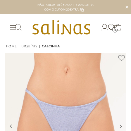
NÃO PERCA! | ATÉ 50% OFF + 20% EXTRA
✕
COM O CUPOM
20EXTRA
0
HOME
|
BIQUÍNIS
|
CALCINHA