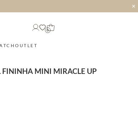
✕
0
MATCH
OUTLET
 FININHA MINI MIRACLE UP