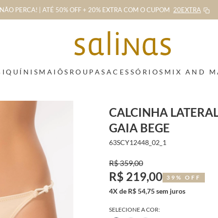
NÃO PERCA! | ATÉ 50% OFF + 20% EXTRA
COM O CUPOM
20EXTRA
BIQUÍNIS
MAIÔS
ROUPAS
ACESSÓRIOS
MIX AND 
CALCINHA LATERAL
GAIA BEGE
63SCY12448_02_1
R$ 359,00
R$ 219,00
39% OFF
4X de R$ 54,75 sem juros
SELECIONE A COR: