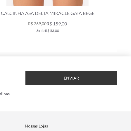
CALCINHA LACINHO MIRACLE UP GAIA BEGE
CALCIN
R$ 129,00
R$ 189,00
2x de R$ 64,50
ENVIAR
linas.
Nossas Lojas