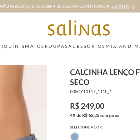
NÃO PERCA! | ATÉ 50% OFF + 20% EXTRA
COM O CUPOM
20EXTRA
BIQUÍNIS
MAIÔS
ROUPAS
ACESSÓRIOS
MIX AND 
CALCINHA LENÇO F
SECO
00SCY10117_111F_1
R$ 249,00
4X de R$ 62,25 sem juros
SELECIONE A COR: