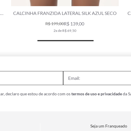
ZIDA LATERAL SILK AZUL SECO
CALCINHA LACINHO FR
SE
R$ 139,00
R$ 3
$ 199,00
2x de R$ 69,50
6x de R
ar, declaro que estou de acordo com os
termos de uso e privacidade
da Sa
Seja um Franqueado