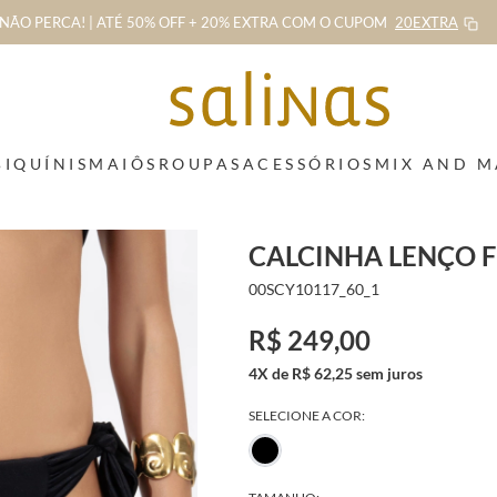
NÃO PERCA! | ATÉ 50% OFF + 20% EXTRA
COM O CUPOM
20EXTRA
BIQUÍNIS
MAIÔS
ROUPAS
ACESSÓRIOS
MIX AND 
CALCINHA LENÇO F
00SCY10117_60_1
R$ 249,00
4X de R$ 62,25 sem juros
SELECIONE A COR: