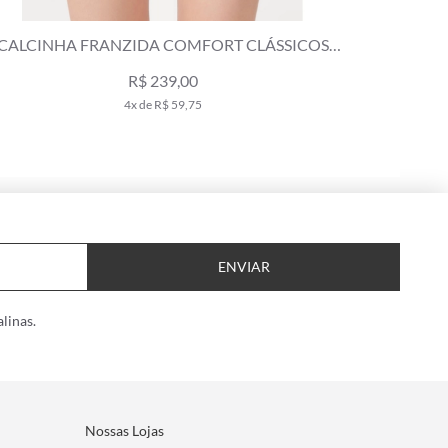
 COMFORT CLÁSSICOS
CALCINHA LENÇO FRANZIDA C
ETO
SECO
39,00
R$ 249,00
$ 59,75
4x de R$ 62,25
ENVIAR
linas.
Nossas Lojas