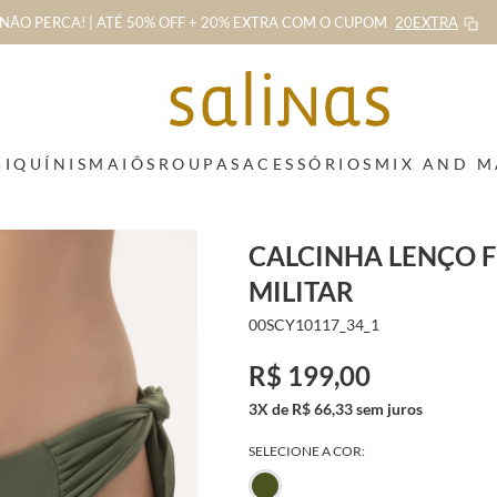
NÃO PERCA! | ATÉ 50% OFF + 20% EXTRA
COM O CUPOM
20EXTRA
BIQUÍNIS
MAIÔS
ROUPAS
ACESSÓRIOS
MIX AND 
CALCINHA LENÇO 
MILITAR
00SCY10117_34_1
R$ 199,00
3X de R$ 66,33 sem juros
SELECIONE A COR: