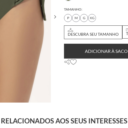
TAMANHO:
P
M
G
XG
DESCUBRA SEU TAMANHO
ADICIONAR À SACO
RELACIONADOS AOS SEUS INTERESSES