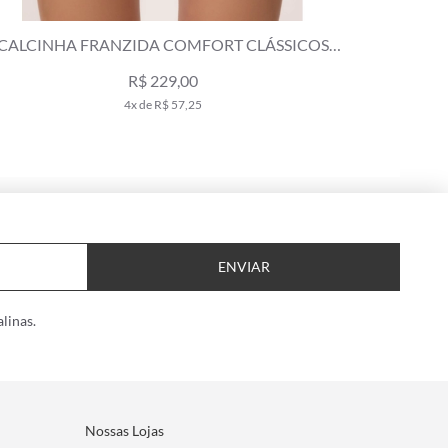
CALCINHA FRANZIDA COMFORT CLÁSSICOS
CALCIN
VERDE OLIVA
R$ 239,00
4x de R$ 59,75
ENVIAR
linas.
Nossas Lojas