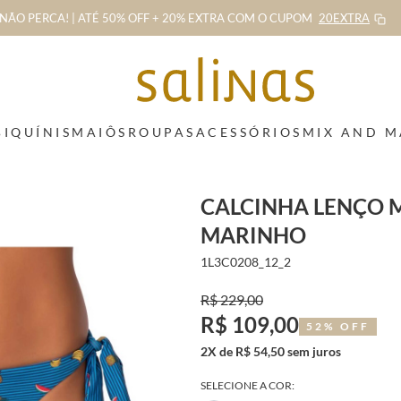
NÃO PERCA! | ATÉ 50% OFF + 20% EXTRA
COM O CUPOM
20EXTRA
BIQUÍNIS
MAIÔS
ROUPAS
ACESSÓRIOS
MIX AND 
CALCINHA LENÇO M
MARINHO
1L3C0208_12_2
R$ 229,00
R$ 109,00
52% OFF
2X de R$ 54,50 sem juros
SELECIONE A COR: