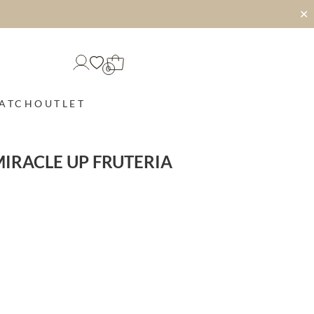
✕
0
MATCH
OUTLET
IRACLE UP FRUTERIA