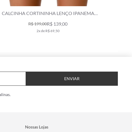
ININHA LENÇO IPANEMA
CALCINHA LACINHO MI
MARINHO
CLASSICOS M
R$ 139,00
R$ 289,0
9,00
x de R$ 69,50
5x de R$ 57,
ENVIAR
linas.
Nossas Lojas