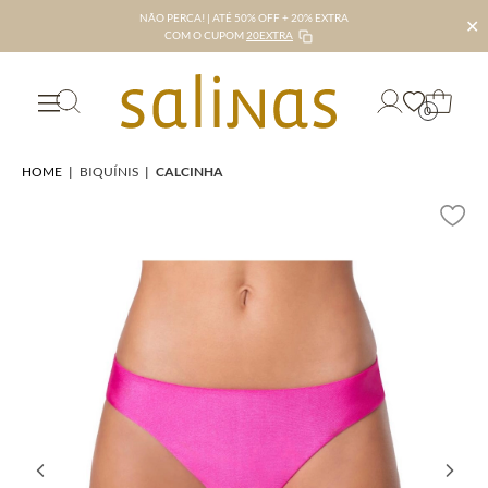
NÃO PERCA! | ATÉ 50% OFF + 20% EXTRA
✕
COM O CUPOM
20EXTRA
0
HOME
|
BIQUÍNIS
|
CALCINHA