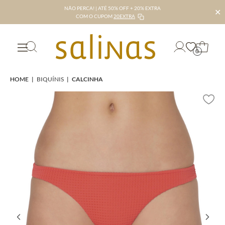
NÃO PERCA! | ATÉ 50% OFF + 20% EXTRA
✕
COM O CUPOM
20EXTRA
0
HOME
|
BIQUÍNIS
|
CALCINHA