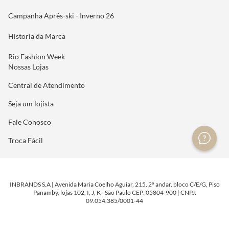
Campanha Aprés-ski - Inverno 26
Historia da Marca
Rio Fashion Week
Nossas Lojas
Central de Atendimento
Seja um lojista
Fale Conosco
Troca Fácil
INBRANDS S.A | Avenida Maria Coelho Aguiar, 215, 2º andar, bloco C/E/G, Piso
Panamby, lojas 102, I, J, K - São Paulo CEP: 05804-900 | CNPJ:
09.054.385/0001-44
DESENVOLVIDO POR
TECNOLOGIA