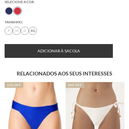
SELECIONE A COR:
TAMANHO:
P
M
G
XG
ADICIONAR À SACOLA
RELACIONADOS AOS SEUS INTERESSES
50% OFF
30% OFF