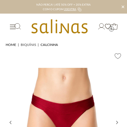
NÃO PERCA! | ATÉ 50% OFF + 20% EXTRA
✕
COM O CUPOM
20EXTRA
0
HOME
|
BIQUÍNIS
|
CALCINHA