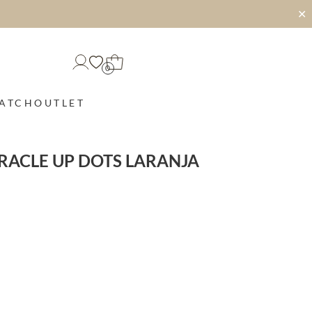
✕
0
MATCH
OUTLET
RACLE UP DOTS LARANJA