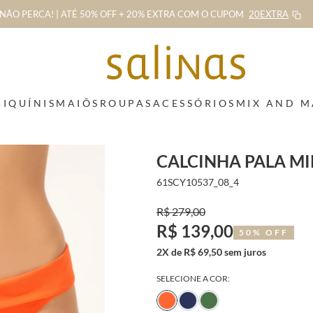
NÃO PERCA! | ATÉ 50% OFF + 20% EXTRA
COM O CUPOM
20EXTRA
BIQUÍNIS
MAIÔS
ROUPAS
ACESSÓRIOS
MIX AND 
CALCINHA PALA MI
61SCY10537_08_4
R$ 279,00
R$ 139,00
50% OFF
2X de R$ 69,50 sem juros
SELECIONE A COR: