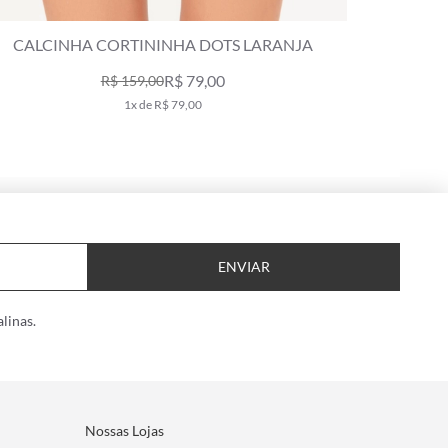
CALCINHA FINA MIRACLE UP ESSENTIAL
CALCIN
LARANJA
R$ 98,00
R$ 139,00
1x de R$ 98,00
ENVIAR
linas.
Nossas Lojas