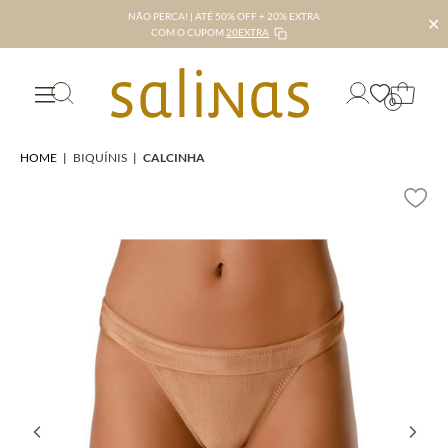
NÃO PERCA! | ATÉ 50% OFF + 20% EXTRA
✕
COM O CUPOM
20EXTRA
0
HOME
|
BIQUÍNIS
|
CALCINHA