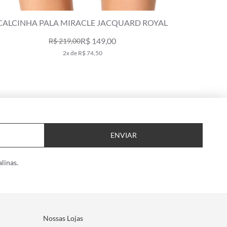
MIRACLE JACQUARD ROYAL
CALCINHA PALA PASSADO
R$ 149,00
R$ 329,0
9,00
x de R$ 74,50
6x de R$ 54,
ENVIAR
linas.
Nossas Lojas