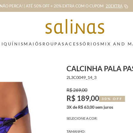
NÃO PERCA! | ATÉ 50% OFF + 20% EXTRA
COM O CUPOM
20EXTRA
BIQUÍNIS
MAIÔS
ROUPAS
ACESSÓRIOS
MIX AND 
CALCINHA PALA PA
2L3C0049_14_3
R$ 269,00
R$ 189,00
30% OFF
3X de R$ 63,00 sem juros
SELECIONE A COR:
TAMANHO: