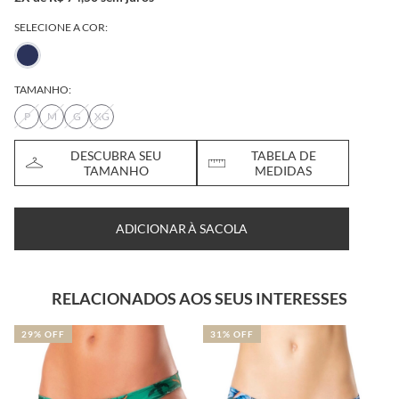
SELECIONE A COR:
TAMANHO:
P
M
G
XG
DESCUBRA SEU
TABELA DE
TAMANHO
MEDIDAS
ADICIONAR À SACOLA
RELACIONADOS AOS SEUS INTERESSES
31% OFF
NOVIDADE