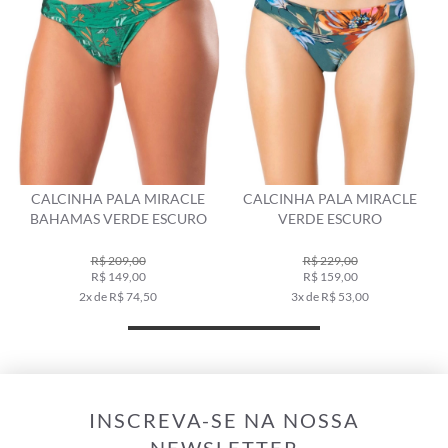
LA MIRACLE
CALCINHA PALA MIRACLE
CALCINHA PALA 
RDE ESCURO
VERDE ESCURO
BOBBY VERDE M
9,00
R$ 229,00
9,00
R$ 159,00
R$ 329,00
 74,50
3x de R$ 53,00
6x de R$ 54,
INSCREVA-SE NA NOSSA