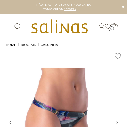
NÃO PERCA! | ATÉ 50% OFF + 20% EXTRA
✕
COM O CUPOM
20EXTRA
0
HOME
|
BIQUÍNIS
|
CALCINHA