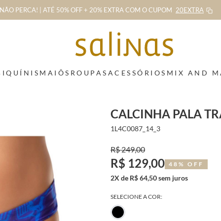
NÃO PERCA! | ATÉ 50% OFF + 20% EXTRA
COM O CUPOM
20EXTRA
BIQUÍNIS
MAIÔS
ROUPAS
ACESSÓRIOS
MIX AND 
CALCINHA PALA T
1L4C0087_14_3
R$ 249,00
R$ 129,00
48% OFF
2X de R$ 64,50 sem juros
SELECIONE A COR: