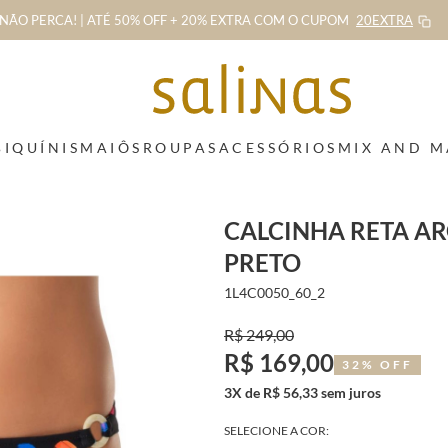
NÃO PERCA! | ATÉ 50% OFF + 20% EXTRA
COM O CUPOM
20EXTRA
BIQUÍNIS
MAIÔS
ROUPAS
ACESSÓRIOS
MIX AND 
CALCINHA RETA A
PRETO
1L4C0050_60_2
R$ 249,00
R$ 169,00
32% OFF
3X de R$ 56,33 sem juros
SELECIONE A COR: