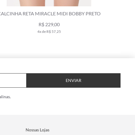
LCINHA RETA MIRACLE MIDI BOBBY PRETO
CALCINHA
R$ 229,00
4x de R$ 57,25
ENVIAR
linas.
Nossas Lojas