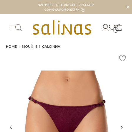
NÃO PERCA! | ATÉ 50% OFF + 20% EXTRA
✕
COM O CUPOM
20EXTRA
0
HOME
|
BIQUÍNIS
|
CALCINHA