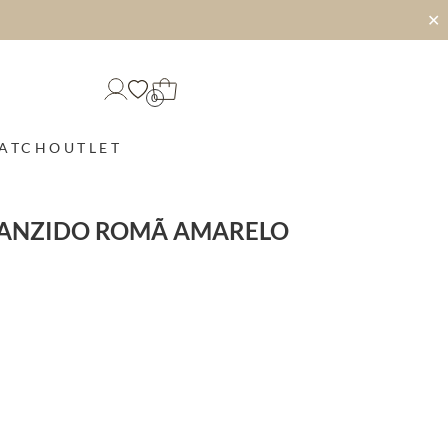
✕
0
MATCH
OUTLET
RANZIDO ROMÃ AMARELO