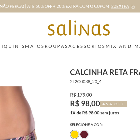
NÃO PERCA! | ATÉ 50% OFF + 20% EXTRA
COM O CUPOM
20EXTRA
BIQUÍNIS
MAIÔS
ROUPAS
ACESSÓRIOS
MIX AND 
CALCINHA RETA F
2L2C0038_20_4
R$ 179,00
R$ 98,00
45% OFF
1X de R$ 98,00 sem juros
SELECIONE A COR: