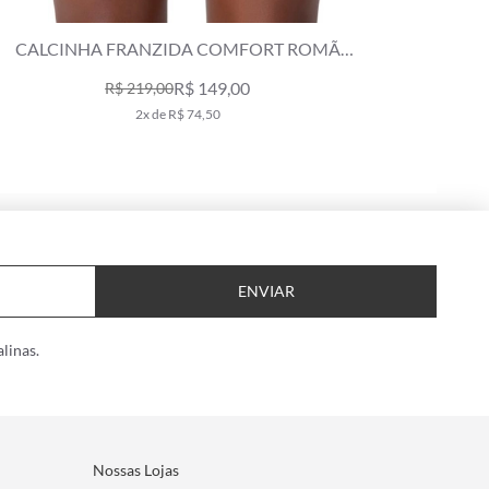
CALCINHA RETA ARGOLA CASTANHEIRA
CALCI
AMARELO
R$ 119,00
R$ 169,00
2x de R$ 59,50
ENVIAR
linas.
Nossas Lojas