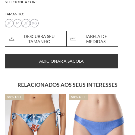
SELECIONE A COR:
TAMANHO:
P
M
G
XG
DESCUBRA SEU
TABELA DE
TAMANHO
MEDIDAS
ADICIONAR À SACOLA
RELACIONADOS AOS SEUS INTERESSES
50% OFF
50% OFF