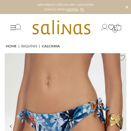
NÃO PERCA! | ATÉ 50% OFF + 20% EXTRA
✕
COM O CUPOM
20EXTRA
0
HOME
|
BIQUÍNIS
|
CALCINHA