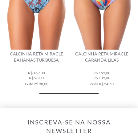
TA MIRACLE
CALCINHA RETA MIRACLE
CALCINHA RETA 
TURQUESA
CARANDÁ LILAS
KONA TURQ
9,00
R$ 159,00
R$ 159,00
,00
R$ 109,00
R$ 109,00
 98,00
2x de R$ 54,50
2x de R$ 54,
INSCREVA-SE NA NOSSA
NEWSLETTER