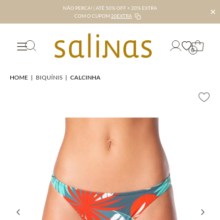
NÃO PERCA! | ATÉ 50% OFF + 20% EXTRA
✕
COM O CUPOM
20EXTRA
0
HOME
|
BIQUÍNIS
|
CALCINHA