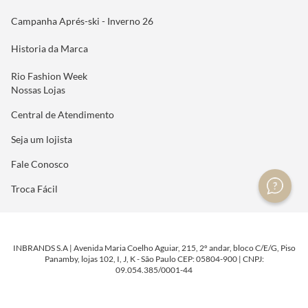
Campanha Aprés-ski - Inverno 26
Historia da Marca
Rio Fashion Week
Nossas Lojas
Central de Atendimento
Seja um lojista
Fale Conosco
Troca Fácil
INBRANDS S.A | Avenida Maria Coelho Aguiar, 215, 2º andar, bloco C/E/G, Piso
Panamby, lojas 102, I, J, K - São Paulo CEP: 05804-900 | CNPJ:
09.054.385/0001-44
DESENVOLVIDO POR
TECNOLOGIA