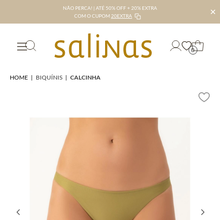
NÃO PERCA! | ATÉ 50% OFF + 20% EXTRA
✕
COM O CUPOM
20EXTRA
0
HOME
|
BIQUÍNIS
|
CALCINHA