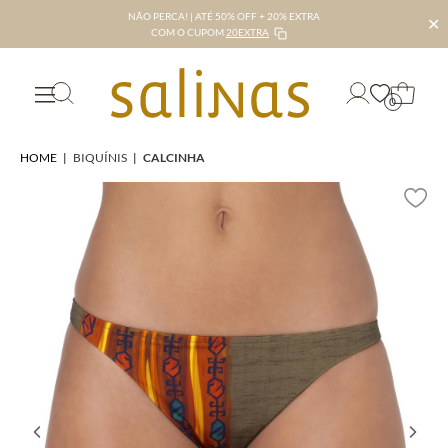
NÃO PERCA! | ATÉ 50% OFF + 20% EXTRA
✕
COM O CUPOM
20EXTRA
0
HOME
|
BIQUÍNIS
|
CALCINHA