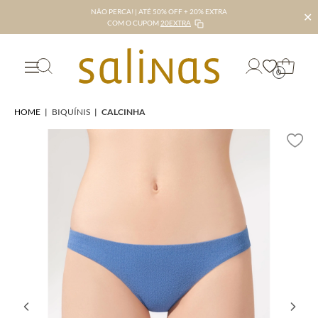
NÃO PERCA! | ATÉ 50% OFF + 20% EXTRA
✕
COM O CUPOM
20EXTRA
0
HOME
|
BIQUÍNIS
|
CALCINHA