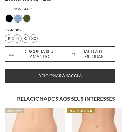
SELECIONE A COR:
TAMANHO:
P
M
G
XG
DESCUBRA SEU
TABELA DE
TAMANHO
MEDIDAS
ADICIONAR À SACOLA
RELACIONADOS AOS SEUS INTERESSES
30% OFF
NOVIDADE