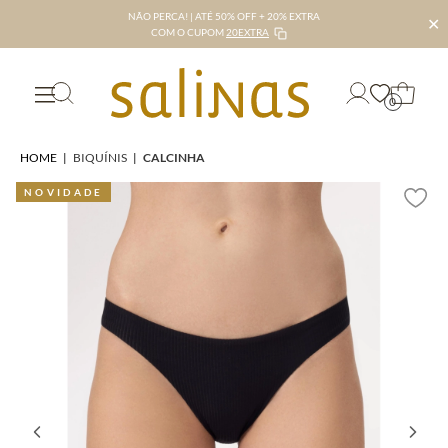
NÃO PERCA! | ATÉ 50% OFF + 20% EXTRA
✕
COM O CUPOM
20EXTRA
0
HOME
|
BIQUÍNIS
|
CALCINHA
NOVIDADE