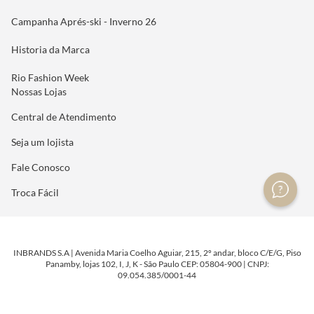
Campanha Aprés-ski - Inverno 26
Historia da Marca
Rio Fashion Week
Nossas Lojas
Central de Atendimento
Seja um lojista
Fale Conosco
Troca Fácil
INBRANDS S.A | Avenida Maria Coelho Aguiar, 215, 2º andar, bloco C/E/G, Piso
Panamby, lojas 102, I, J, K - São Paulo CEP: 05804-900 | CNPJ:
09.054.385/0001-44
DESENVOLVIDO POR
TECNOLOGIA