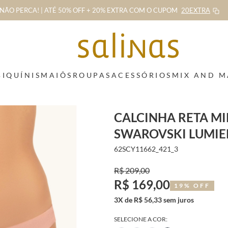
NÃO PERCA! | ATÉ 50% OFF + 20% EXTRA
COM O CUPOM
20EXTRA
BIQUÍNIS
MAIÔS
ROUPAS
ACESSÓRIOS
MIX AND 
CALCINHA RETA MI
SWAROVSKI LUMIE
62SCY11662_421_3
R$ 209,00
R$ 169,00
19% OFF
3X de R$ 56,33 sem juros
SELECIONE A COR: