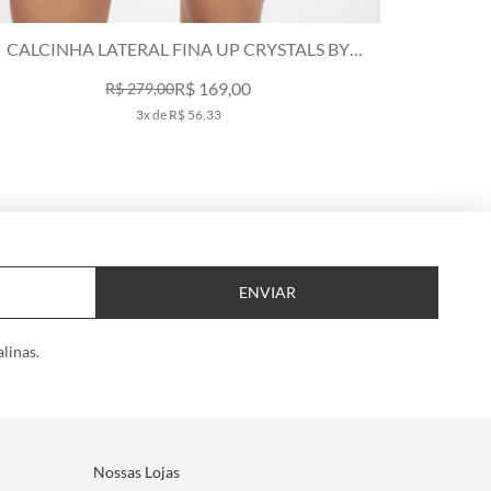
CALCINHA LATERAL FINA UP CRYSTALS BY
CALCINHA
SWAROVSKI LUMIER ROSA DUSTY
R$ 169,00
R$ 279,00
3x de R$ 56,33
ENVIAR
linas.
Nossas Lojas