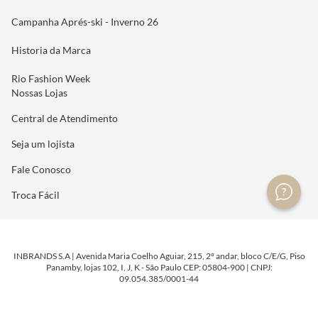
Campanha Aprés-ski - Inverno 26
Historia da Marca
Rio Fashion Week
Nossas Lojas
Central de Atendimento
Seja um lojista
Fale Conosco
Troca Fácil
INBRANDS S.A | Avenida Maria Coelho Aguiar, 215, 2º andar, bloco C/E/G, Piso
Panamby, lojas 102, I, J, K - São Paulo CEP: 05804-900 | CNPJ:
09.054.385/0001-44
DESENVOLVIDO POR
TECNOLOGIA