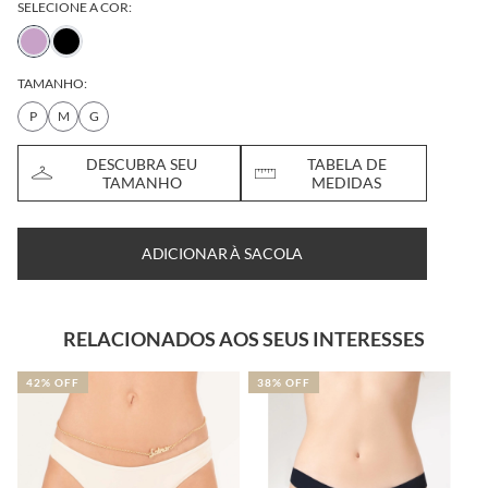
SELECIONE A COR:
TAMANHO:
P
M
G
DESCUBRA SEU
TABELA DE
TAMANHO
MEDIDAS
ADICIONAR À SACOLA
RELACIONADOS AOS SEUS INTERESSES
2% OFF
38% OFF
39% 