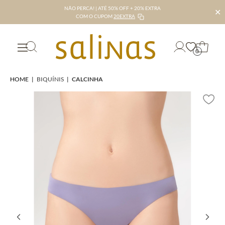
NÃO PERCA! | ATÉ 50% OFF + 20% EXTRA
✕
COM O CUPOM
20EXTRA
0
HOME
|
BIQUÍNIS
|
CALCINHA