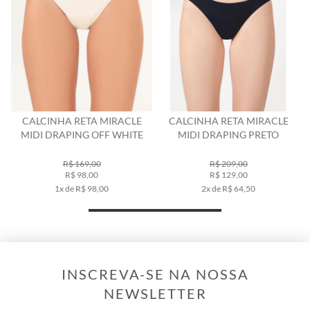
CALCINHA RETA MIRACLE
CALCINHA RETA MIRACLE
CAL
MIDI DRAPING OFF WHITE
MIDI DRAPING PRETO
R$ 169,00
R$ 209,00
R$ 98,00
R$ 129,00
1x de R$ 98,00
2x de R$ 64,50
INSCREVA-SE NA NOSSA
NEWSLETTER