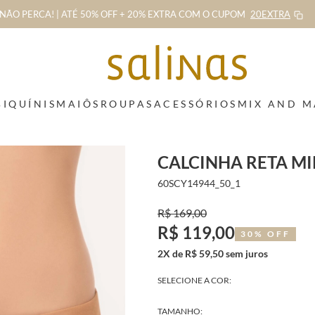
NÃO PERCA! | ATÉ 50% OFF + 20% EXTRA
COM O CUPOM
20EXTRA
BIQUÍNIS
MAIÔS
ROUPAS
ACESSÓRIOS
MIX AND 
CALCINHA RETA M
60SCY14944_50_1
R$ 169,00
R$ 119,00
30% OFF
2X de R$ 59,50 sem juros
SELECIONE A COR:
TAMANHO: