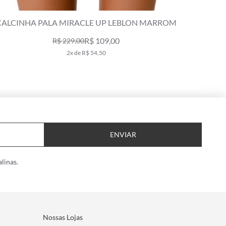
CALCINHA RETA MIRACLE MIDI NUAGE
CALCINH
MARROM
R$ 269,00
5x de R$ 53,80
ENVIAR
linas.
Nossas Lojas