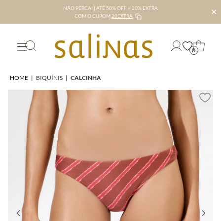
NÃO PERCA! | ATÉ 50% OFF + 20% EXTRA
✕
COM O CUPOM
20EXTRA
0
HOME
|
BIQUÍNIS
|
CALCINHA