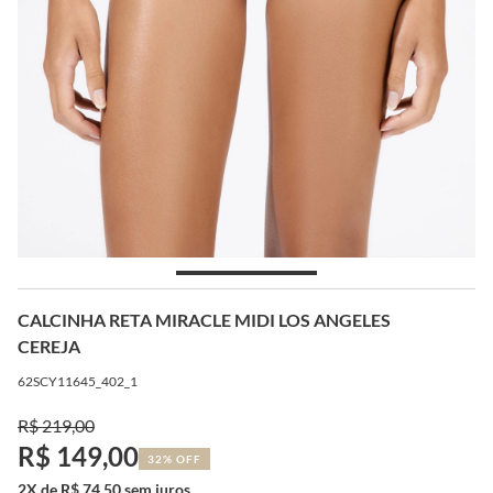
CALCINHA RETA MIRACLE MIDI LOS ANGELES
CEREJA
62SCY11645_402_1
R$ 219,00
R$ 149,00
32% OFF
2X de R$ 74,50 sem juros