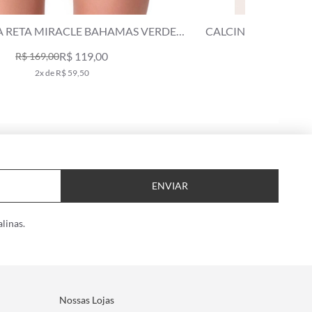
LCINHA RETA MIRACLE MIDI AIR SENSE VERDE
CALCINH
MILITAR
R$ 239,00
4x de R$ 59,75
ENVIAR
linas.
Nossas Lojas