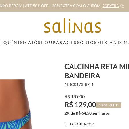
NÃO PERCA! | ATÉ 50% OFF + 20% EXTRA
COM O CUPOM
20EXTRA
BIQUÍNIS
MAIÔS
ROUPAS
ACESSÓRIOS
MIX AND 
CALCINHA RETA MI
BANDEIRA
1L4C0173_87_1
R$ 189,00
R$ 129,00
32% OFF
2X de R$ 64,50 sem juros
SELECIONE A COR: