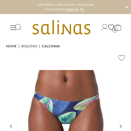
NÃO PERCA! | ATÉ 50% OFF + 20% EXTRA
✕
COM O CUPOM
20EXTRA
0
HOME
|
BIQUÍNIS
|
CALCINHA