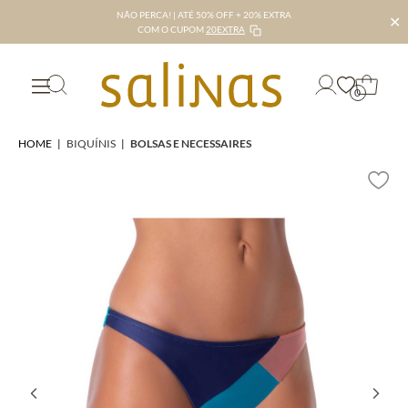
NÃO PERCA! | ATÉ 50% OFF + 20% EXTRA
✕
COM O CUPOM
20EXTRA
0
HOME
|
BIQUÍNIS
|
BOLSAS E NECESSAIRES