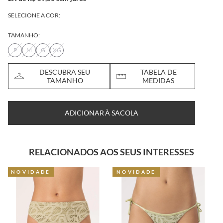
SELECIONE A COR:
TAMANHO:
P
M
G
XG
DESCUBRA SEU
TABELA DE
TAMANHO
MEDIDAS
ADICIONAR À SACOLA
RELACIONADOS AOS SEUS INTERESSES
NOVIDADE
40% OFF