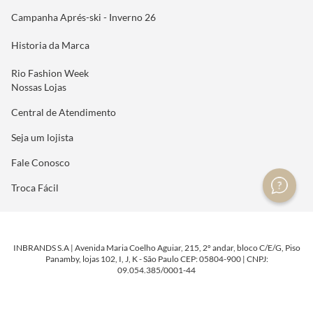
Campanha Aprés-ski - Inverno 26
Historia da Marca
Rio Fashion Week
Nossas Lojas
Central de Atendimento
Seja um lojista
Fale Conosco
Troca Fácil
INBRANDS S.A | Avenida Maria Coelho Aguiar, 215, 2º andar, bloco C/E/G, Piso
Panamby, lojas 102, I, J, K - São Paulo CEP: 05804-900 | CNPJ:
09.054.385/0001-44
DESENVOLVIDO POR
TECNOLOGIA